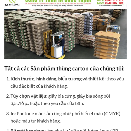
Tất cả các Sản phẩm thùng carton của chúng tôi:
Kích thước, hình dáng, biểu tượng và thiết kế:
theo yêu
cầu đặc biệt của khách hàng.
Tùy chọn vật liệu:
giấy bìa cứng, giấy bìa sóng bồi
3,5,7lớp.. hoặc theo yêu cầu của bạn.
In:
Pantone màu sắc cũng như phổ biến 4 màu (CMYK)
hoặc màu từ khách hàng.
Bề mặt lựa chọn:
lớp phủ UV, dập nổi, bóng / mờ / PP