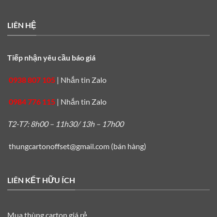
LIÊN HỆ
Tiếp nhận yêu cầu báo giá
0938 807 105
|
Nhắn tin Zalo
0984 776 115
|
Nhắn tin Zalo
T2-T7: 8h00 – 11h30/ 13h – 17h00
thungcartonoffset@gmail.com
(bán hàng)
LIÊN KẾT HỮU ÍCH
Mua thùng carton giá rẻ