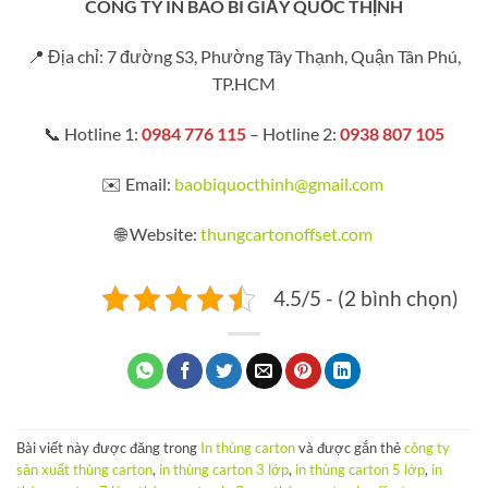
CÔNG TY IN BAO BÌ GIẤY QUỐC THỊNH
📍 Địa chỉ: 7 đường S3, Phường Tây Thạnh, Quận Tân Phú,
TP.HCM
📞 Hotline 1:
0984 776 115
– Hotline 2:
0938 807 105
✉️ Email:
baobiquocthinh@gmail.com
🌐 Website:
thungcartonoffset.com
4.5/5 - (2 bình chọn)
Bài viết này được đăng trong
In thùng carton
và được gắn thẻ
công ty
sản xuất thùng carton
,
in thùng carton 3 lớp
,
in thùng carton 5 lớp
,
in