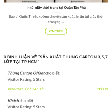
Phú
In hộp giấy đựng kẹo dẻo dành cho t
n túi giấy thời
Lựa chọn chất liệu để in hộp giấy đựng kẹo H
Giấy...
XEM THÊM
0 BÌNH LUẬN VỀ “
SẢN XUẤT THÙNG CARTON 3,5,7
LỚP TẠI TP.HCM
”
Thùng Carton Offset
cho biết:
Visitor Rating: 5 Stars
20/08/2022 LÚC 2:04 CHIỀU
TRẢ LỜI
Khách
cho biết:
Visitor Rating: 5 Stars