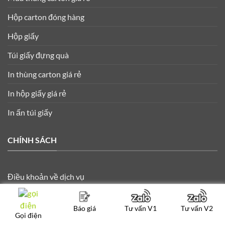
Hộp carton đóng hàng
Hộp giấy
Túi giấy đựng quà
In thùng carton giá rẻ
In hộp giấy giá rẻ
In ấn túi giấy
CHÍNH SÁCH
Điều khoản về dịch vụ
Chính sách thanh toán và giao hàng
Báo giá
Tư vấn V1
Tư vấn V2
Chính sách đổi trả
Gọi điện