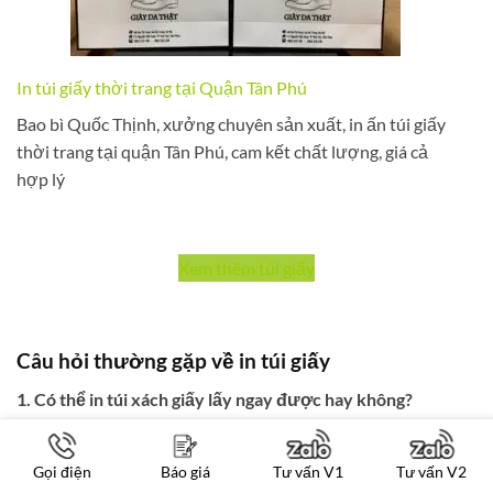
In túi giấy thời trang tại Quận Tân Phú
Bao bì Quốc Thịnh, xưởng chuyên sản xuất, in ấn túi giấy
thời trang tại quận Tân Phú, cam kết chất lượng, giá cả
hợp lý
Xem thêm túi giấy
Câu hỏi thường gặp về in túi giấy
1. Có thể in túi xách giấy lấy ngay được hay không?
Rất khó để đặt in túi giấy lấy ngay, bởi công đoạn in ấn có
thể hoàn thành trong ngày, nhưng công đoạn gia công cần
Gọi điện
Báo giá
Tư vấn V1
Tư vấn V2
thời gian từ 2 – 3 ngày để hoàn thành.