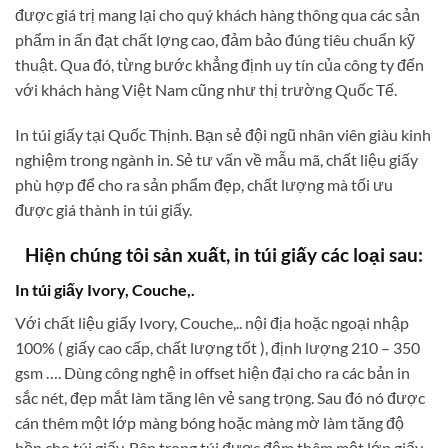
được giá trị mang lại cho quý khách hàng thông qua các sản
phẩm in ấn đạt chất lợng cao, đảm bảo đúng tiêu chuẩn kỹ
thuật. Qua đó, từng bước khẳng định uy tín của công ty đến
với khách hàng Việt Nam cũng như thị trường Quốc Tế.
In túi giấy tại Quốc Thịnh. Bạn sẻ đội ngũ nhân viên giàu kinh
nghiệm trong ngành in. Sẻ tư vấn về mẫu mã, chất liệu giấy
phù hợp để cho ra sản phẩm đẹp, chất lượng mà tối ưu
được giá thành in túi giấy.
Hiện chúng tôi sản xuất, in túi giấy các loại sau
:
In túi giấy Ivory, Couche,.
Với chất liệu giấy Ivory, Couche,.. nội địa hoặc ngoại nhập
100% ( giấy cao cấp, chất lượng tốt ), định lượng 210 – 350
gsm …. Dùng công nghệ in offset hiện đại cho ra các bản in
sắc nét, đẹp mắt làm tăng lên vẻ sang trọng. Sau đó nó được
cán thêm một lớp màng bóng hoặc màng mờ làm tăng độ
bền cho túi giấy. Bên trong túi được đệm thêm một lớp giấy