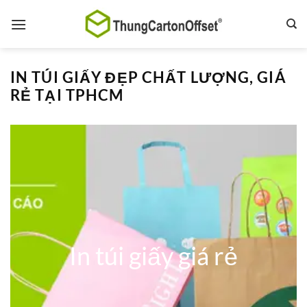
Bỏ
qua
nội
dung
IN TÚI GIẤY ĐẸP CHẤT LƯỢNG, GIÁ
RẺ TẠI TPHCM
In túi giấy giá rẻ