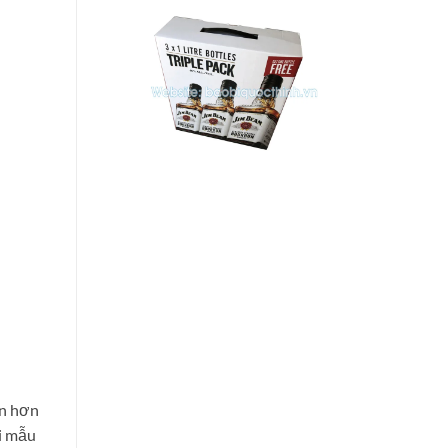
ẩn hơn
ới mẫu