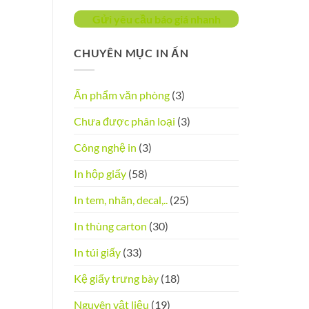
Gửi yêu cầu báo giá nhanh
CHUYÊN MỤC IN ẤN
Ấn phẩm văn phòng
(3)
Chưa được phân loại
(3)
Công nghệ in
(3)
In hộp giấy
(58)
In tem, nhãn, decal,..
(25)
In thùng carton
(30)
In túi giấy
(33)
Kệ giấy trưng bày
(18)
Nguyên vật liệu
(19)