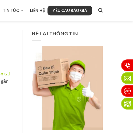
YÊU CẦU BÁO GIÁ
TIN TỨC
LIÊN HỆ
ĐỂ LẠI THÔNG TIN
n tại
h gần