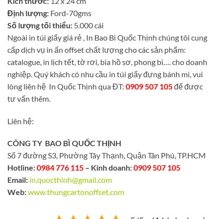
Kích thước:
12 x 24 cm
Định lượng:
Ford-70gms
Số lượng tối thiểu:
5.000 cái
Ngoài in túi giấy giá rẻ , In Bao Bì Quốc Thịnh chúng tôi cung
cấp dịch vụ in ấn offset chất lượng cho các sản phẩm:
catalogue, in lịch tết, tờ rơi, bìa hồ sơ, phong bì…. cho doanh
nghiệp. Quý khách có nhu cầu in túi giấy đựng bánh mì, vui
lòng liên hệ In Quốc Thịnh qua ĐT:
0909 507 105
để được
tư vấn thêm.
Liên hệ:
CÔNG TY BAO BÌ QUỐC THỊNH
Số 7 đường S3, Phường Tây Thạnh, Quận Tân Phú, TP.HCM
Hotline:
0984 776 115
– Kinh doanh:
0909 507 105
Email:
in.quocthinh@gmail.com
Web:
www.thungcartonoffset.com