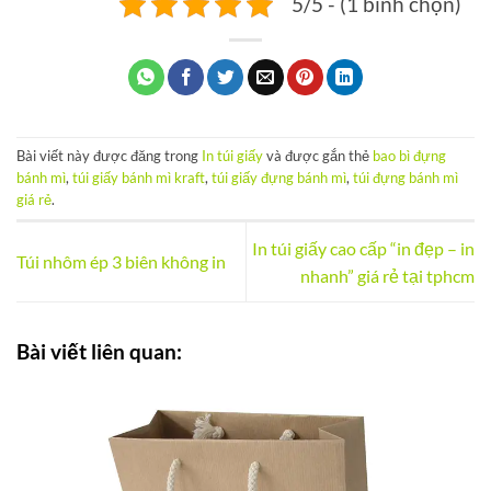
5/5 - (1 bình chọn)
Bài viết này được đăng trong
In túi giấy
và được gắn thẻ
bao bì đựng
bánh mì
,
túi giấy bánh mì kraft
,
túi giấy đựng bánh mì
,
túi đựng bánh mì
giá rẻ
.
In túi giấy cao cấp “in đẹp – in
Túi nhôm ép 3 biên không in
nhanh” giá rẻ tại tphcm
Bài viết liên quan: