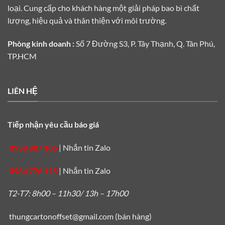
loại. Cung cấp cho khách hàng một giải pháp bao bì chất
lượng, hiệu quả và thân thiện với môi trường.
Phòng kinh doanh :
Số 7 Đường S3, P. Tây Thạnh, Q. Tân Phú,
TP.HCM
LIÊN HỆ
Tiếp nhận yêu cầu báo giá
0938 807 105
|
Nhắn tin Zalo
0984 776 115
|
Nhắn tin Zalo
T2-T7: 8h00 – 11h30/ 13h – 17h00
thungcartonoffset@gmail.com
(bán hàng)