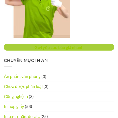
Gửi yêu cầu báo giá nhanh
CHUYÊN MỤC IN ẤN
Ấn phẩm văn phòng
(3)
Chưa được phân loại
(3)
Công nghệ in
(3)
In hộp giấy
(58)
In tem, nhãn, decal,..
(25)