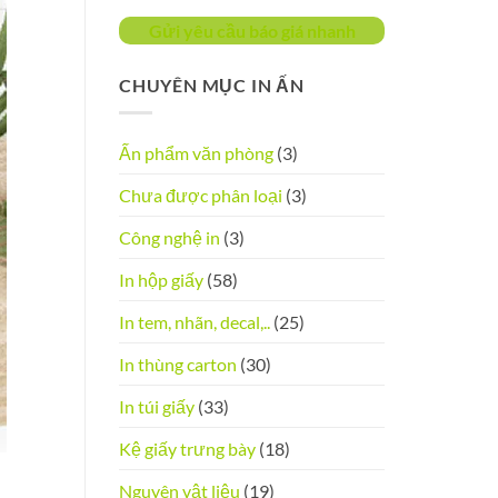
Gửi yêu cầu báo giá nhanh
CHUYÊN MỤC IN ẤN
Ấn phẩm văn phòng
(3)
Chưa được phân loại
(3)
Công nghệ in
(3)
In hộp giấy
(58)
In tem, nhãn, decal,..
(25)
In thùng carton
(30)
In túi giấy
(33)
Kệ giấy trưng bày
(18)
Nguyên vật liệu
(19)