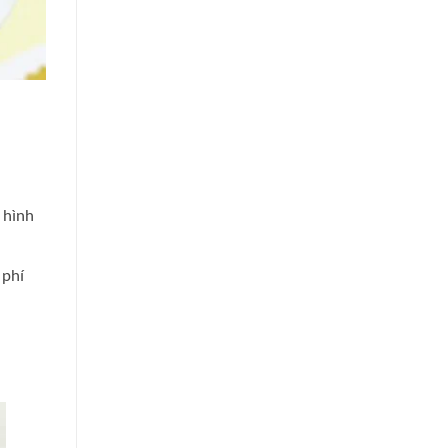
 hình
 phí