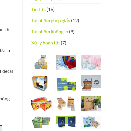
Tin tức
(16)
Túi nhôm ghép giấy
(12)
au khi
Túi nhôm không in
(9)
Xử lý hoàn tất
(7)
iữa là
t decal
không