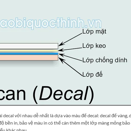
ại decal với nhau dễ nhất là dựa vào màu đế decal: decal đế vàng, 
g độ bền in, bảo vệ màu in có thể cán thêm một lớp màng mỏng bảo 
iểu khác nhau