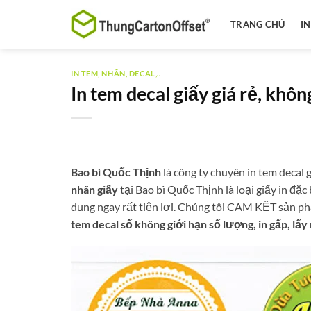
Bỏ
qua
TRANG CHỦ
I
nội
dung
IN TEM, NHÃN, DECAL,..
In tem decal giấy giá rẻ, khô
Bao bì Quốc Thịnh
là công ty chuyên in tem decal 
nhãn giấy
tại Bao bì Quốc Thịnh là loại giấy in đặ
dụng ngay rất tiện lợi. Chúng tôi CAM KẾT sản ph
tem decal số không giới hạn số lượng, in gấp, lấy