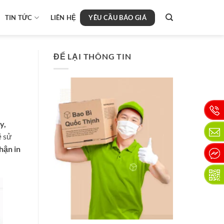
YÊU CẦU BÁO GIÁ
TIN TỨC
LIÊN HỆ
ĐỂ LẠI THÔNG TIN
y,
ẽ sử
hận in