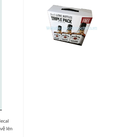
decal
vệ lên