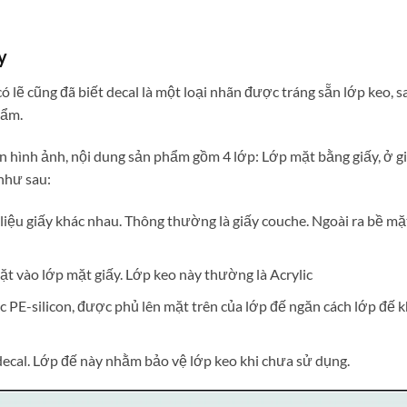
y
ó lẽ cũng đã biết decal là một loại nhãn được tráng sẵn lớp keo, s
hẩm.
y in hình ảnh, nội dung sản phẩm gồm 4 lớp: Lớp mặt bằng giấy, ở g
 như sau:
t liệu giấy khác nhau. Thông thường là giấy couche. Ngoài ra bề mặ
ặt vào lớp mặt giấy. Lớp keo này thường là Acrylic
ặc PE-silicon, được phủ lên mặt trên của lớp đế ngăn cách lớp đế 
 decal. Lớp đế này nhằm bảo vệ lớp keo khi chưa sử dụng.