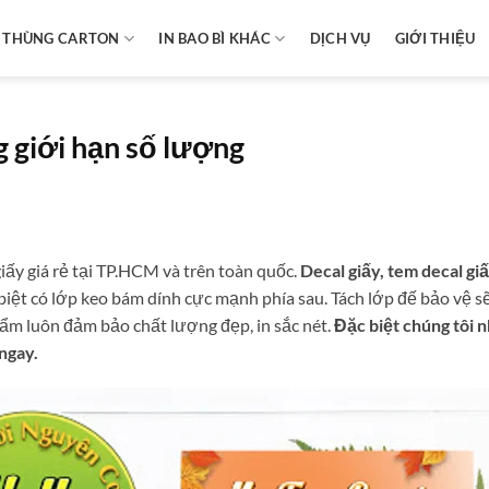
N THÙNG CARTON
IN BAO BÌ KHÁC
DỊCH VỤ
GIỚI THIỆU
ng giới hạn số lượng
giấy giá rẻ tại TP.HCM và trên toàn quốc.
Decal giấy, tem decal giấ
c biệt có lớp keo bám dính cực mạnh phía sau. Tách lớp đế bảo vệ s
ẩm luôn đảm bảo chất lượng đẹp, in sắc nét.
Đặc biệt chúng tôi n
 ngay.