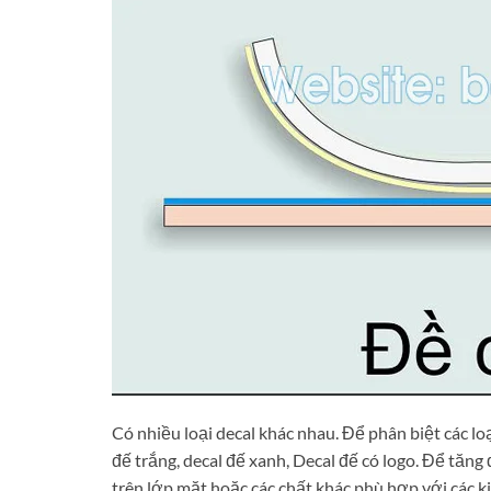
Có nhiều loại decal khác nhau. Để phân biệt các lo
đế trắng, decal đế xanh, Decal đế có logo. Để tăn
trên lớp mặt hoặc các chất khác phù hợp với các k