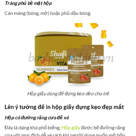
Tráng phủ bề mặt hộp
Cán màng (bóng, mờ) hoặc phủ dầu bóng.
Hộp giấy dùng để đựng kẹo dẻo cho trẻ
Lên ý tưởng để in hộp giấy đựng kẹo đẹp mắt
Hộp có đường răng cưa để xé
Đây là dạng khá phổ biếng.
Hộp giấy
được bế đường răng
cưa với mục đích dễ xé rách khi người dùng muốn mở hộp