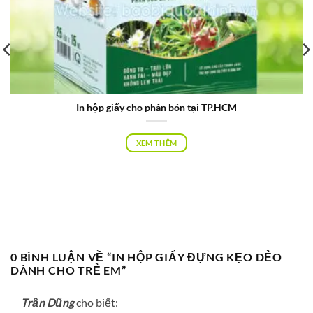
In hộp giấy cho phân bón tại TP.HCM
XEM THÊM
0 BÌNH LUẬN VỀ “
IN HỘP GIẤY ĐỰNG KẸO DẺO
DÀNH CHO TRẺ EM
”
Trần Dũng
cho biết: