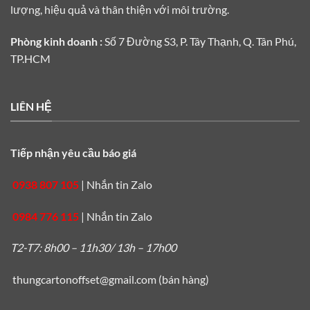
lượng, hiệu quả và thân thiện với môi trường.
Phòng kinh doanh :
Số 7 Đường S3, P. Tây Thạnh, Q. Tân Phú,
TP.HCM
LIÊN HỆ
Tiếp nhận yêu cầu báo giá
0938 807 105
|
Nhắn tin Zalo
0984 776 115
|
Nhắn tin Zalo
T2-T7: 8h00 – 11h30/ 13h – 17h00
thungcartonoffset@gmail.com
(bán hàng)