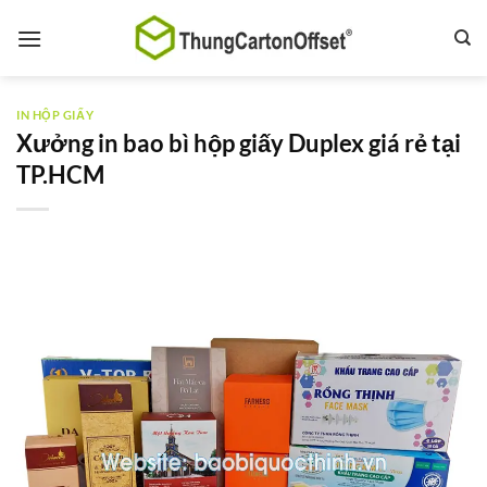
Bỏ
qua
nội
dung
IN HỘP GIẤY
Xưởng in bao bì hộp giấy Duplex giá rẻ tại
TP.HCM