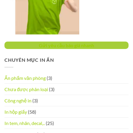
Gửi yêu cầu báo giá nhanh
CHUYÊN MỤC IN ẤN
Ấn phẩm văn phòng
(3)
Chưa được phân loại
(3)
Công nghệ in
(3)
In hộp giấy
(58)
In tem, nhãn, decal,..
(25)