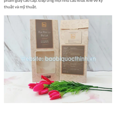
phẩm giấy cao cấp. Đáp ứng mọi nhu cầu khắt khe về kỹ
thuật và mỹ thuật.