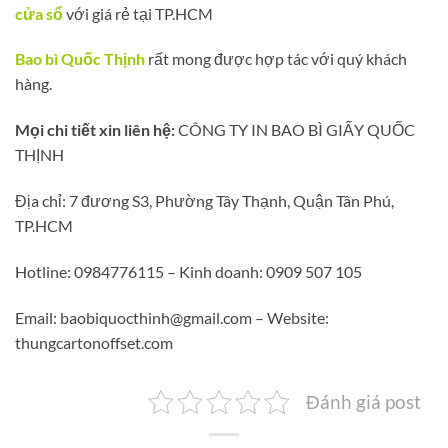
cửa sổ
với giá rẻ tại TP.HCM
Bao bì Quốc Thịnh
rất mong được hợp tác với quý khách
hàng.
Mọi chi tiết xin liên hệ:
CÔNG TY IN BAO BÌ GIẤY QUỐC
THỊNH
Địa chỉ: 7 đương S3, Phường Tây Thạnh, Quận Tân Phú,
TP.HCM
Hotline: 0984776115 – Kinh doanh: 0909 507 105
Email: baobiquocthinh@gmail.com – Website:
thungcartonoffset.com
Đánh giá post