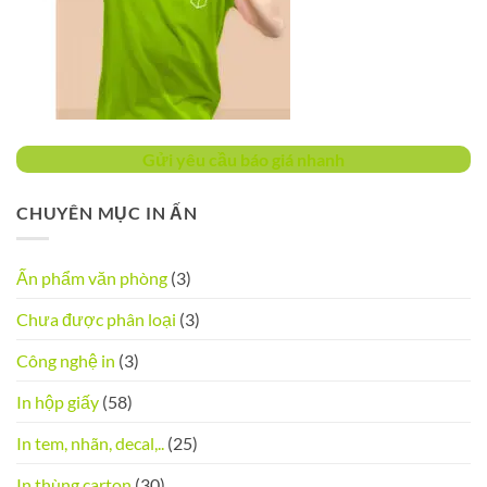
Gửi yêu cầu báo giá nhanh
CHUYÊN MỤC IN ẤN
Ấn phẩm văn phòng
(3)
Chưa được phân loại
(3)
Công nghệ in
(3)
In hộp giấy
(58)
In tem, nhãn, decal,..
(25)
In thùng carton
(30)