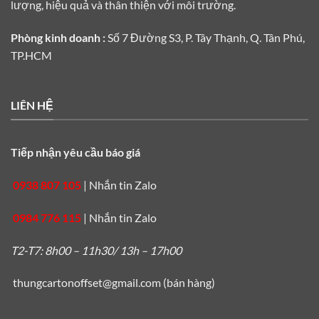
lượng, hiệu quả và thân thiện với môi trường.
Phòng kinh doanh :
Số 7 Đường S3, P. Tây Thạnh, Q. Tân Phú,
TP.HCM
LIÊN HỆ
Tiếp nhận yêu cầu báo giá
0938 807 105
|
Nhắn tin Zalo
0984 776 115
|
Nhắn tin Zalo
T2-T7: 8h00 – 11h30/ 13h – 17h00
thungcartonoffset@gmail.com
(bán hàng)