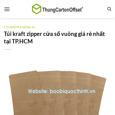
Bỏ
qua
nội
dung
TÚI NHÔM KHÔNG IN
Túi kraft zipper cửa sổ vuông giá rẻ nhất
tại TP.HCM