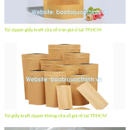
Túi zipper giấy kraft cửa sổ tràn giá sỉ tại TP.HCM
Túi giấy kraft zipper không cửa sổ giá rẻ tại TP.HCM