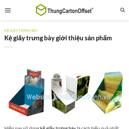
Bỏ
qua
nội
dung
KỆ GIẤY TRƯNG BÀY
Kệ giấy trưng bày giới thiệu sản phẩm
Hiện nay sử dụng
kệ giấy trưng bày
là cách hiệu quả nhất