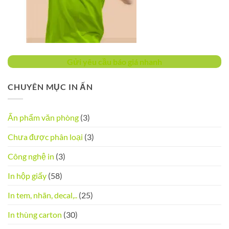
Gửi yêu cầu báo giá nhanh
CHUYÊN MỤC IN ẤN
Ấn phẩm văn phòng
(3)
Chưa được phân loại
(3)
Công nghệ in
(3)
In hộp giấy
(58)
In tem, nhãn, decal,..
(25)
In thùng carton
(30)