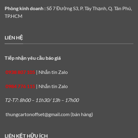
Phòng kinh doanh :
Số 7 Đường S3, P. Tây Thạnh, Q. Tân Phú,
TP.HCM
LIÊN HỆ
Tiếp nhận yêu cầu báo giá
0938 807 105
|
Nhắn tin Zalo
0984 776 115
|
Nhắn tin Zalo
T2-T7: 8h00 – 11h30/ 13h – 17h00
thungcartonoffset@gmail.com
(bán hàng)
LIÊN KẾT HỮU ÍCH