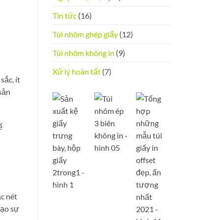
Tin tức
(16)
Túi nhôm ghép giấy
(12)
Túi nhôm không in
(9)
Xử lý hoàn tất
(7)
ắc, ít
sản
ế
ắc nét
tạo sự