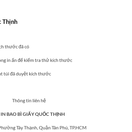
c Thịnh
ích thước đã có
ông in ấn để kiểm tra thử kích thước
ut túi đã duyệt kích thước
Thông tin liên hệ
IN BAO BÌ GIẤY QUỐC THỊNH
, Phường Tây Thạnh, Quận Tân Phú, TP.HCM