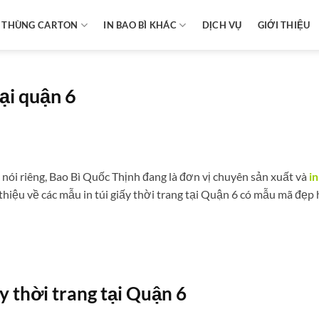
N THÙNG CARTON
IN BAO BÌ KHÁC
DỊCH VỤ
GIỚI THIỆU
tại quận 6
nói riêng, Bao Bì Quốc Thịnh đang là đơn vị chuyên sản xuất và
in
 thiệu về các mẫu in túi giấy thời trang tại Quận 6 có mẫu mã đẹp 
ấy thời trang tại Quận 6