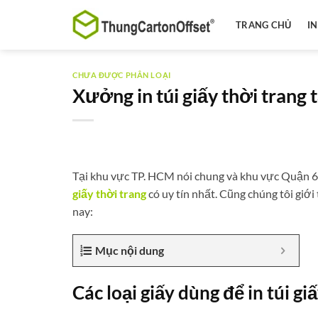
Bỏ
qua
TRANG CHỦ
I
nội
dung
CHƯA ĐƯỢC PHÂN LOẠI
Xưởng in túi giấy thời trang 
Tại khu vực TP. HCM nói chung và khu vực Quận 6 
giấy thời trang
có uy tín nhất. Cũng chúng tôi giới
nay:
Mục nội dung
Các loại giấy dùng để in túi gi