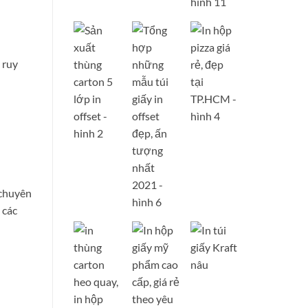
 ruy
 chuyên
 các