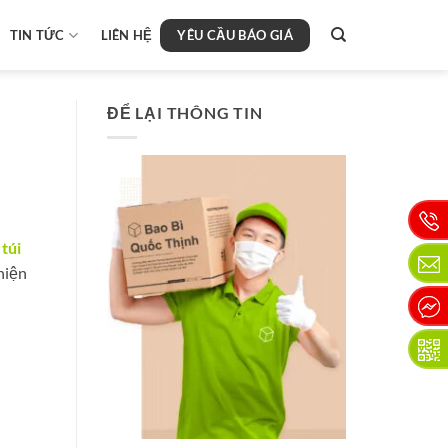
YÊU CẦU BÁO GIÁ
TIN TỨC
LIÊN HỆ
ĐỂ LẠI THÔNG TIN
 túi
hiện