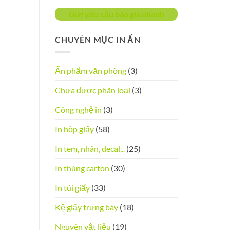
Gửi yêu cầu báo giá nhanh
CHUYÊN MỤC IN ẤN
Ấn phẩm văn phòng
(3)
Chưa được phân loại
(3)
Công nghệ in
(3)
In hộp giấy
(58)
In tem, nhãn, decal,..
(25)
In thùng carton
(30)
In túi giấy
(33)
Kệ giấy trưng bày
(18)
Nguyên vật liệu
(19)