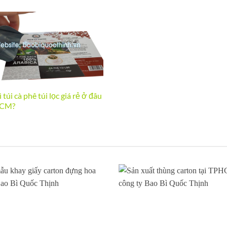
ì túi cà phê túi lọc giá rẻ ở đâu
HCM?