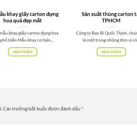
ẫu khay giấy carton đựng
Sản xuất thùng carton t
hoa quả đẹp mắt
TPHCM
 mẫu khay giấy carton đựng hoa
Công ty Bao Bì Quốc Thịnh, chún
phổ biến Mẫu khay cơ bản...
là một trong những đơn vị có.
XEM THÊM
XEM THÊM
i.
Các trường bắt buộc được đánh dấu
*