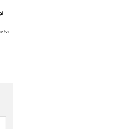
ại
Mẫu kệ giấy carton 3 tầng
trưng bày sản phẩm
g tôi
Cùng Bao Bì Quốc Thịnh giới thiệu
..
mẫu kệ giấy carton 3 tầng trưng bày...
XEM THÊM