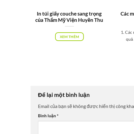
uay, in
In túi giấy couche sang trọng
Các m
của Thẩm Mỹ Viện Huyền Thu
t và in
1. Các
XEM THÊM
p carton
quả 
Để lại một bình luận
Email của bạn sẽ không được hiển thị công kha
Bình luận
*