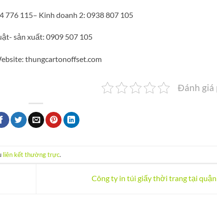
4 776 115– Kinh doanh 2: 0938 807 105
uật- sản xuất: 0909 507 105
te: thungcartonoffset.com
Đánh giá 
u
liên kết thường trực
.
Công ty in túi giấy thời trang tại quậ