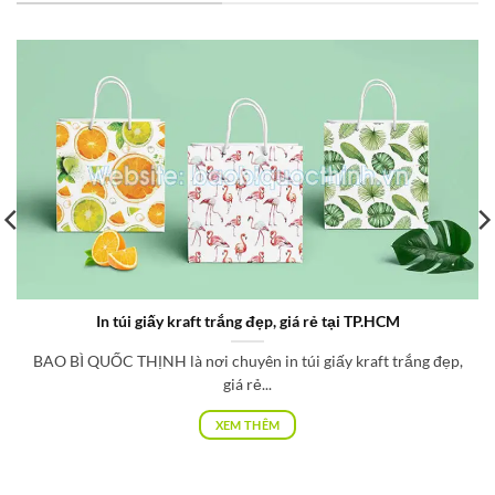
In túi giấy kraft trắng đẹp, giá rẻ tại TP.HCM
BAO BÌ QUỐC THỊNH là nơi chuyên in túi giấy kraft trắng đẹp,
giá rẻ...
XEM THÊM