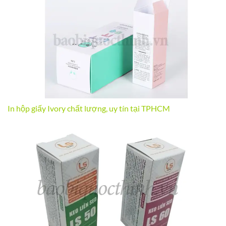
In hộp giấy Ivory chất lượng, uy tín tại TPHCM