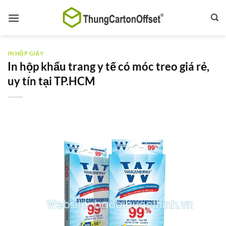
Bỏ
qua
nội
dung
IN HỘP GIẤY
In hộp khẩu trang y tế có móc treo giá rẻ,
uy tín tại TP.HCM