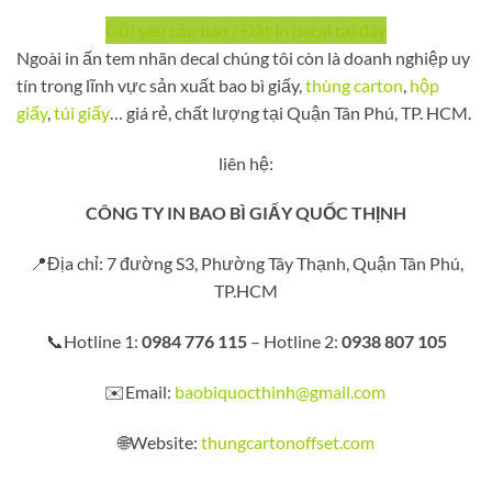
Gửi yêu cầu báo / Đặt in decal tại đây
Ngoài in ấn tem nhãn decal chúng tôi còn là doanh nghiệp uy
tín trong lĩnh vực sản xuất bao bì giấy,
thùng carton
,
hộp
giấy
,
túi giấy
… giá rẻ, chất lượng tại Quận Tân Phú, TP. HCM.
liên hệ:
CÔNG TY IN BAO BÌ GIẤY QUỐC THỊNH
📍Địa chỉ: 7 đường S3, Phường Tây Thạnh, Quận Tân Phú,
TP.HCM
📞Hotline 1:
0984 776 115
– Hotline 2:
0938 807 105
✉️Email:
baobiquocthinh@gmail.com
🌐Website:
thungcartonoffset.com