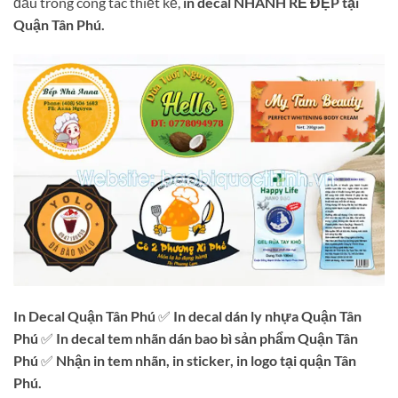
đầu trong công tác thiết kế,
in decal NHANH RẺ ĐẸP tại
Quận Tân Phú.
In Decal Quận Tân Phú
✅
In decal dán ly nhựa Quận Tân
Phú
✅
In decal tem nhãn dán bao bì sản phẩm Quận Tân
Phú
✅
Nhận in tem nhãn, in sticker, in logo tại quận Tân
Phú.