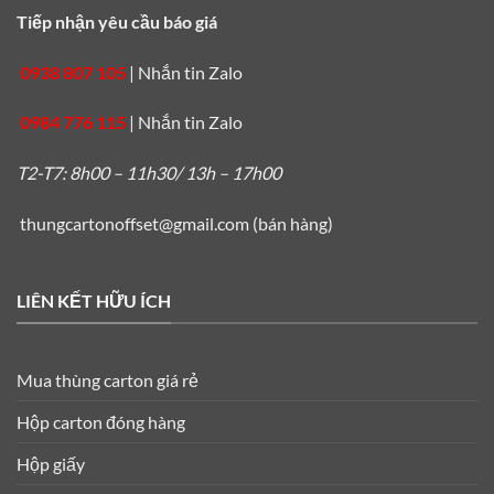
Tiếp nhận yêu cầu báo giá
0938 807 105
|
Nhắn tin Zalo
0984 776 115
|
Nhắn tin Zalo
T2-T7: 8h00 – 11h30/ 13h – 17h00
thungcartonoffset@gmail.com
(bán hàng)
LIÊN KẾT HỮU ÍCH
Mua thùng carton giá rẻ
Hộp carton đóng hàng
Hộp giấy