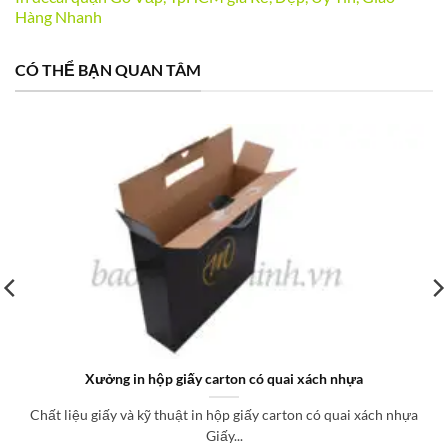
Hàng Nhanh
CÓ THỂ BẠN QUAN TÂM
nhựa
In khay giấy trưng bày sản phẩm tại TP
uai xách nhựa
Bao bì Quốc Thịnh, đơn vị chuyên cung cấp, sản xu
giấy...