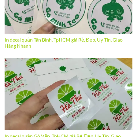
In decal quận Tân Bình, TpHCM giá Rẻ, Đẹp, Uy Tín, Giao
Hàng Nhanh
In decal quận Gò Vấp, TpHCM giá Rẻ, Đẹp, Uy Tín, Giao