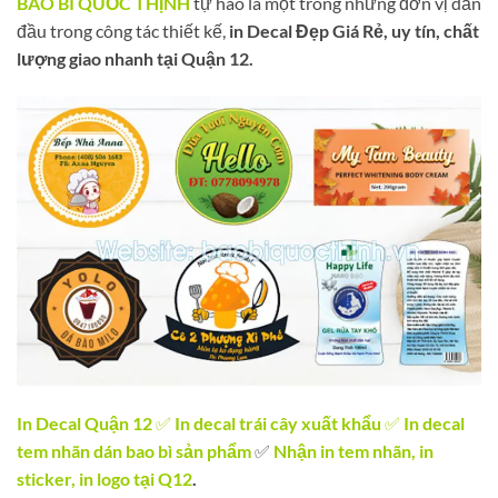
BAO BÌ QUỐC THỊNH
tự hào là một trong những đơn vị dẫn
đầu trong công tác thiết kế,
in Decal Đẹp Giá Rẻ, uy tín, chất
lượng giao nhanh tại Quận 12.
In Decal Quận 12
✅
In decal trái cây xuất khẩu
✅
In decal
tem nhãn dán bao bì sản phẩm
✅
Nhận in tem nhãn, in
sticker, in logo tại Q12
.