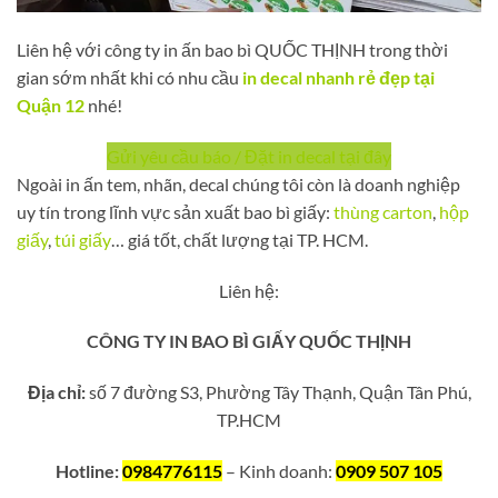
Liên hệ với công ty in ấn bao bì QUỐC THỊNH trong thời
gian sớm nhất khi có nhu cầu
in decal nhanh rẻ đẹp tại
Quận 12
nhé!
Gửi yêu cầu báo / Đặt in decal tại đây
Ngoài in ấn tem, nhãn, decal chúng tôi còn là doanh nghiệp
uy tín trong lĩnh vực sản xuất bao bì giấy:
thùng carton
,
hộp
giấy
,
túi giấy
… giá tốt, chất lượng tại TP. HCM.
Liên hệ:
CÔNG TY IN BAO BÌ GIẤY QUỐC THỊNH
Địa chỉ:
số 7 đường S3, Phường Tây Thạnh, Quận Tân Phú,
TP.HCM
Hotline:
0984776115
– Kinh doanh:
0909 507 105