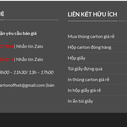
HỆ
LIÊN KẾT HỮU ÍCH
ận yêu cầu báo giá
Mua thùng carton giá rẻ
07 105
|
Nhắn tin Zalo
Hộp carton đóng hàng
Hộp giấy
76 115
|
Nhắn tin Zalo
Túi giấy đựng quà
8h00 – 11h30/ 13h – 17h00
In thùng carton giá rẻ
artonoffset@gmail.com
(bán
In hộp giấy giá rẻ
In ấn túi giấy