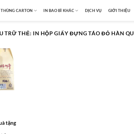
N THÙNG CARTON
IN BAO BÌ KHÁC
DỊCH VỤ
GIỚI THIỆU
U TRỮ THẺ:
IN HỘP GIẤY ĐỰNG TÁO ĐỎ HÀN Q
uà tặng