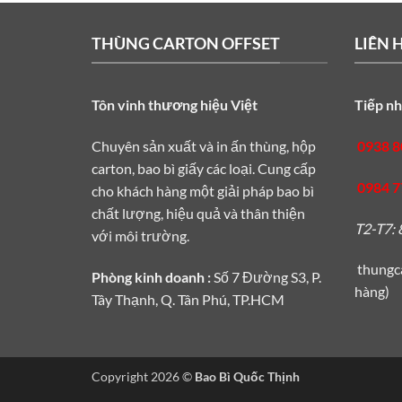
THÙNG CARTON OFFSET
LIÊN 
Tôn vinh thương hiệu Việt
Tiếp nh
Chuyên sản xuất và in ấn thùng, hộp
0938 8
carton, bao bì giấy các loại. Cung cấp
0984 7
cho khách hàng một giải pháp bao bì
chất lượng, hiệu quả và thân thiện
T2-T7: 
với môi trường.
thungc
Phòng kinh doanh :
Số 7 Đường S3, P.
hàng)
Tây Thạnh, Q. Tân Phú, TP.HCM
Copyright 2026 ©
Bao Bì Quốc Thịnh