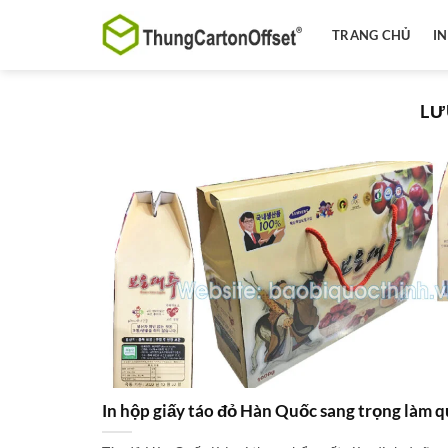
Bỏ
qua
TRANG CHỦ
I
nội
dung
LƯ
In hộp giấy táo đỏ Hàn Quốc sang trọng làm q