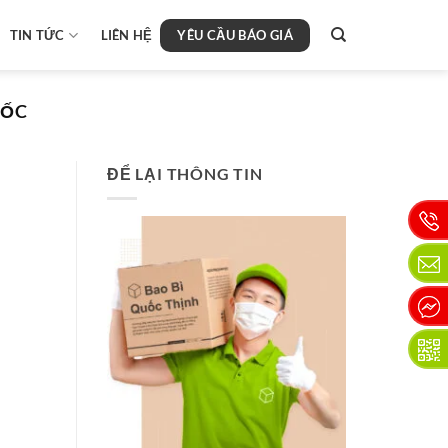
YÊU CẦU BÁO GIÁ
TIN TỨC
LIÊN HỆ
UỐC
ĐỂ LẠI THÔNG TIN