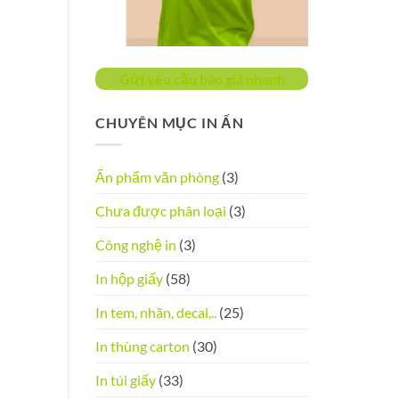
Gửi yêu cầu báo giá nhanh
CHUYÊN MỤC IN ẤN
Ấn phẩm văn phòng
(3)
Chưa được phân loại
(3)
Công nghệ in
(3)
In hộp giấy
(58)
In tem, nhãn, decal,..
(25)
In thùng carton
(30)
In túi giấy
(33)